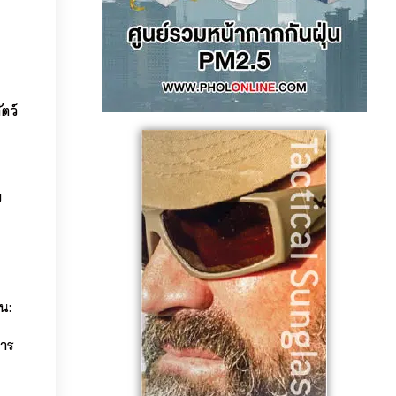
ตว์
ย
น:
หาร