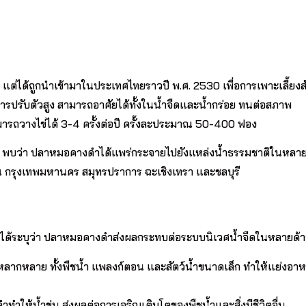
แต่ได้ถูกนำเข้ามาในประเทศไทยราวปี พ.ศ. 2530 เพื่อการเพาะเลี้ยงสั
รับตัวสูง สามารถอาศัยได้ทั้งในน้ำจืดและน้ำกร่อย ทนต่อสภาพ
ามารถวางไข่ได้ 3-4 ครั้งต่อปี ครั้งละประมาณ 50-400 ฟอง
 พบว่า ปลาหมอคางดำได้แพร่กระจายไปยังแหล่งน้ำธรรมชาติในหลา
กรุงเทพมหานคร สมุทรปราการ ฉะเชิงเทรา และชลบุรี
 ได้ระบุว่า ปลาหมอคางดำส่งผลกระทบต่อระบบนิเวศน้ำจืดในหลายด้า
หลากหลาย ทั้งพืชน้ำ แพลงก์ตอน และสัตว์น้ำขนาดเล็ก ทำให้แย่งอา
ห้น้ำขุ่น ส่งผลต่อการเจริญเติบโตของพืชน้ำและสิ่งมีชีวิตอื่น