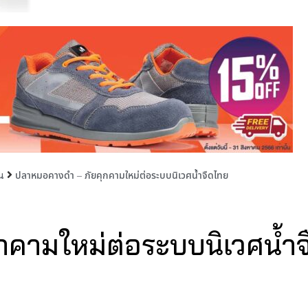
ปลาหมอคางดำ – ภัยคุกคามใหม่ต่อระบบนิเวศน้ำจืดไทย
น
คามใหม่ต่อระบบนิเวศน้ำจ