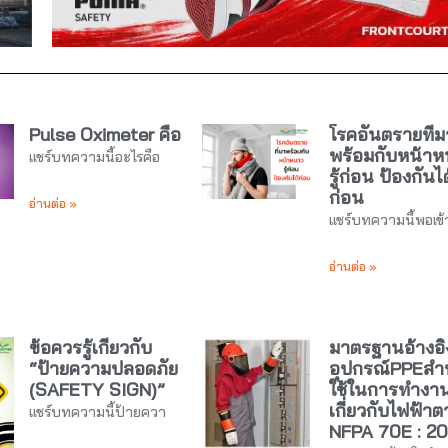
Pulse Oximeter คือ
โรคอันตรายที่ม
พร้อมกับหน้า
แชร์บทความนี้อะไรคือ
รู้ก่อน ป้องกันได
ก่อน
อ่านต่อ »
แชร์บทความนี้พอเข้
อ่านต่อ »
ข้อควรรู้เกี่ยวกับ
มาตรฐานอ้างอิ
“ป้ายความปลอดภัย
อุปกรณ์PPEสำ
(SAFETY SIGN)”
ใช้ในการทำงา
เกี่ยวกับไฟฟ้าต
แชร์บทความนี้ป้ายควา
NFPA 70E : 2