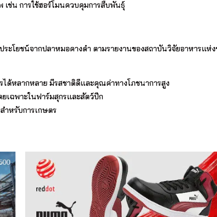
พ เช่น การใช้ฮอร์โมนควบคุมการสืบพันธุ์
ใช้ประโยชน์จากปลาหมอคางดำ ตามรายงานของสถาบันวิจัยอาหารแห่ง
ด้หลากหลาย มีรสชาติดีและคุณค่าทางโภชนาการสูง
โดยเฉพาะในฟาร์มสุกรและสัตว์ปีก
ุ๋ยสำหรับการเกษตร