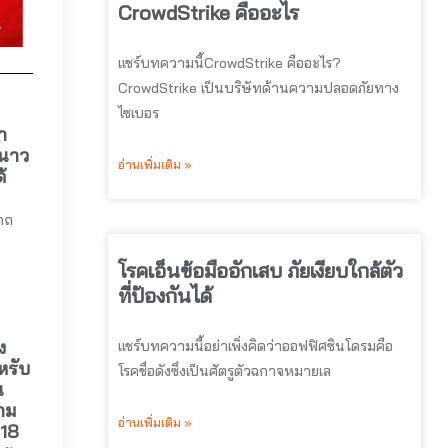
CrowdStrike คืออะไร
แชร์บทความนี้CrowdStrike คืออะไร?
CrowdStrike เป็นบริษัทด้านความปลอดภัยทาง
ไซเบอร
า
หนาว
อ่านเพิ่มเติม »
้
าถ
โรคเอ็นข้อมืออักเสบ ภัยเงียบใกล้ตัว
ที่ป้องกันได้
ง
แชร์บทความนี้อย่าเพิ่งคิดว่าออฟฟิศซินโดรมคือ
หรับ
โรคชื่อดังซึ่งเป็นศัตรูตัวฉกาจหมายเล
น
าม
อ่านเพิ่มเติม »
018