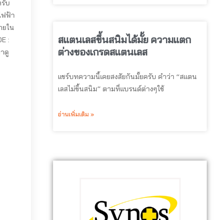
รับ
ไฟฟ้า
ลายใน
สแตนเลสขึ้นสนิมได้มั้ย ความแตก
E :
ต่างของเกรดสแตนเลส
าดู
แชร์บทความนี้เคยสงสัยกันมั้ยครับ คำว่า “สแตน
เลสไม่ขึ้นสนิม” ตามที่แบรนด์ต่างๆใช้
อ่านเพิ่มเติม »