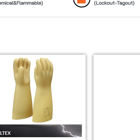
emical&Flammable)
(Lockout-Tagout)