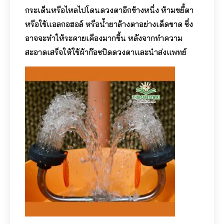
กระเด็นหรือไหลไปโดนดวงตาอีกข้างหนึ่ง ห้ามขยี้ตา
หรือใช้แอลกอฮอล์ หรือน้ำยาล้างตาอย่างเด็ดขาด ซึ่ง
อาจจะทำให้ระคายเคืองมากขึ้น หลังจากทำความ
สะอาดเสร็จให้ใช้ผ้าก๊อซปิดดวงตาและนำส่งแพทย์