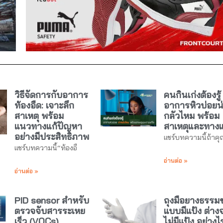
วิธีจัดการกับอาการ
คนกินเก่งต้องรู้
ท้องอืด: เจาะลึก
อาการหิวบ่อยน
สาเหตุ พร้อม
กลัวไหม พร้อม
แนวทางแก้ปัญหา
สาเหตุและทางแ
อย่างมีประสิทธิภาพ
แชร์บทความนี้ถ้าคุ
แชร์บทความนี้“ท้องอื
อ่านต่อ »
อ่านต่อ »
PID sensor สำหรับ
ถุงมือยางธรรมช
ตรวจจับสารระเหย
แบบมีแป้ง ต่าง
เร็ว (VOCs)
ไม่มีแป้ง อย่างไ