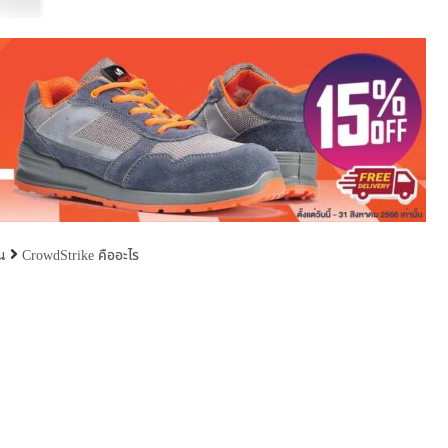
CrowdStrike คืออะไร
น