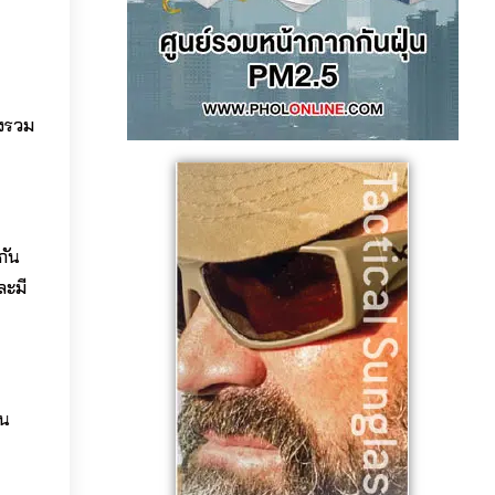
่งรวม
กัน
ละมี
าน