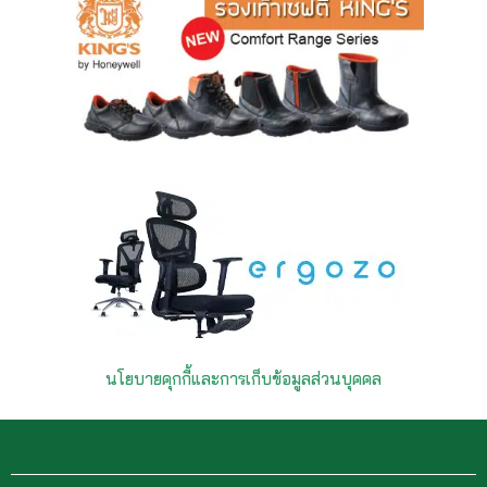
นโยบายคุกกี้และการเก็บข้อมูลส่วนบุคคล