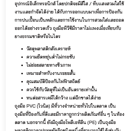
อุปกรณ์อิเล็กทรอนิกส์ โดยปกติจะมีสีใส / ทึบแสงสวมใส่ใช้
งานและกำจัดได้ง่าย ได้รับการออกแบบมาเพื่อการป้องกัน
การปนเปื้อนเป็นหลักและการใช้งานในการสวมใส่และถอด
ออกได้อย่างรวดเร็ว ถุงมือพีวีซีมีราคาไม่แพงเมื่อเทียบกับ
ยางธรรมชาติหรือไนไตร
วัสดุพลาสติกสังเคราะห์
ความยืดหยุ่นต่ำไม่กระชับ
ไม่ย่อยสลายทางชีวภาพ
เหมาะสำหรับงานระยะสั้น
คุณสมบัติป้องกันไฟฟ้าสถิตย์
ควรใช้กับวัสดุที่ไม่เป็นอันตรายเท่านั้น
ทนต่อสารเคมีได้กว้าง แต่ฉีกขาดได้ง่าย
ถุงมือ PVC (ไวนิล) มีที่วางจำหน่ายทั่วไปในตลาด เป็น
ถุงมือที่ป้องกันที่ดีและมีราคาถูกกว่าผลิตภัณฑ์อื่น ๆ ในท้อง
ตลาด นอกจากนี้ ยังมีถุงมือโพลีเอทิลีน (PE) เป็นถุงมือ
พลาสติกราคาประหยัดอีกชนิดหนึ่งที่สามารถใช้ได้เช่นกัน