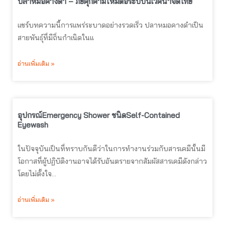
ปลาหมอคางดำ – ภัยคุกคามใหม่ต่อระบบนิเวศน้ำจืดไทย
แชร์บทความนี้การแพร่ระบาดอย่างรวดเร็ว ปลาหมอคางดำเป็น
สายพันธุ์ที่มีถิ่นกำเนิดในแ
อ่านเพิ่มเติม »
อุปกรณ์Emergency Shower ชนิดSelf-Contained
Eyewash
ในปัจจุบันเป็นที่ทราบกันดีว่าในการทำงานร่วมกับสารเคมีนั้นมี
โอกาสที่ผู้ปฏิบัติงานอาจได้รับอันตรายจากสัมผัสสารเคมีดังกล่าว
โดยไม่ตั้งใจ…
อ่านเพิ่มเติม »