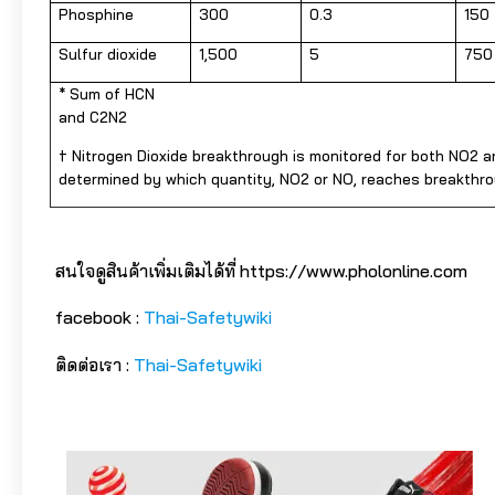
Phosphine
300
0.3
150
Sulfur dioxide
1,500
5
750
* Sum of HCN
and C2N2
† Nitrogen Dioxide breakthrough is monitored for both NO2 
determined by which quantity, NO2 or NO, reaches breakthrou
สนใจดูสินค้าเพิ่มเติมได้ที่ https://www.pholonline.com
facebook :
Thai-Safetywiki
ติดต่อเรา :
Thai-Safetywiki