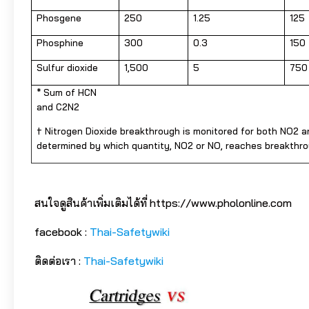
Phosgene
250
1.25
125
Phosphine
300
0.3
150
Sulfur dioxide
1,500
5
750
* Sum of HCN
and C2N2
† Nitrogen Dioxide breakthrough is monitored for both NO2 
determined by which quantity, NO2 or NO, reaches breakthrou
สนใจดูสินค้าเพิ่มเติมได้ที่ https://www.pholonline.com
facebook :
Thai-Safetywiki
ติดต่อเรา :
Thai-Safetywiki