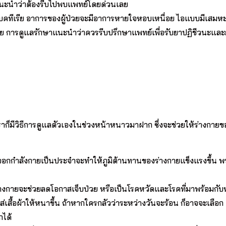
ง แนะนำว่าต้องรีบไปพบแพทย์โดยด่วนเลย
แบคทีเรีย อาการของผู้ป่วยจะมีอาการหายใจหอบเหนื่อย ไอแบบมีเสมหะ 
ย การดูแลรักษาแนะนำว่าควรรีบปรึกษาแพทย์เพื่อรับยาปฏิชีวนะและ
ก็มีวิธีการดูแลตัวเองในช่วงหน้าหนาวมาฝาก ซึ่งจะช่วยให้ร่างกายข
อกกำลังกายเป็นประจำจะทำให้ภูมิต้านทานของร่างกายแข็งแรงขึ้น พร้
งกายจะช่วยลดโอกาสเจ็บป่วย หรือเป็นโรคหวัดและโรคที่มาพร้อมกับ
่เสื้อผ้าให้หนาขึ้น ถ้าหากใครกลัวว่าระหว่างวันจะร้อน ก็อาจจะเลือก
กได้