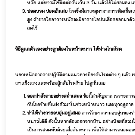
หวัด แต่หากมีไข้ติดต่อกันเกิน 3 วัน แล้วไข้ไม่ยอมล
ปอดบวม ปอดอักเสบ
โรคซึ่งมีสาเหตุมาจากการติดเชื้อ
สูง ถ้ารายใดอาการหนักจะมีอาการไอปนเลือดออกมาด้ว
ลดไข้
วิธีดูแลตัวเองอย่างถูกต้องในหน้าหนาว ให้ห่างไกลโรค
นอกเหนือจากการปฏิบัติตามแนวทางป้องกันโรคต่าง ๆ แล้ว เรา
เราแข็งแรงและพร้อมสู้กลับโรคร้าย ไปดูกันเลย
ออกกำลังกายอย่างสม่ำเสมอ
ข้อนี้สำคัญมาก เพราะการอ
กับโรคร้ายที่แฝงตัวมาในช่วงหน้าหนาว และทุกฤดูกาล
ทำให้ร่างกายอบอุ่นอยู่เสมอ
การรักษาความอบอุ่นของร่า
หนาวได้ดี ดังนั้นหากต้องออกจากบ้าน อย่างน้อยก็สวมใส
เป็นการสวมทับด้วยเสื้อกันหนาว เพื่อให้สามารถถอดออ