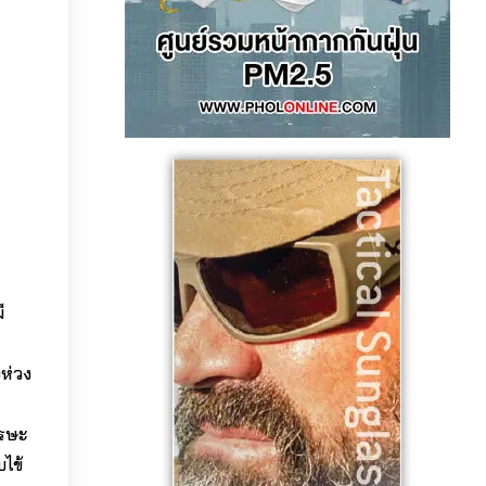
ี
งห่วง
ีรษะ
ไข้