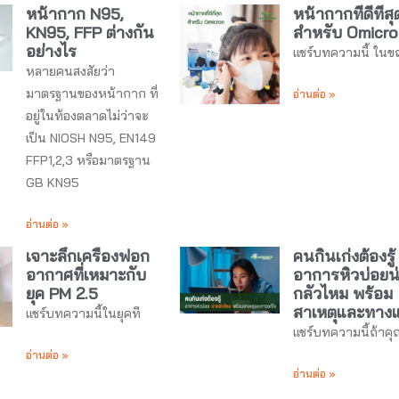
หน้ากาก N95,
หน้ากากที่ดีที่สุ
KN95, FFP ต่างกัน
สำหรับ Omicro
อย่างไร
แชร์บทความนี้ ใน
หลายคนสงสัยว่า
มาตรฐานของหน้ากาก ที่
อ่านต่อ »
อยู่ในท้องตลาดไม่ว่าจะ
เป็น NIOSH N95, EN149
FFP1,2,3 หรือมาตรฐาน
GB KN95
อ่านต่อ »
เจาะลึกเครื่องฟอก
คนกินเก่งต้องรู้
อากาศที่เหมาะกับ
อาการหิวบ่อยน
ยุค PM 2.5
กลัวไหม พร้อม
สาเหตุและทางแ
แชร์บทความนี้ในยุคที
แชร์บทความนี้ถ้าคุ
อ่านต่อ »
อ่านต่อ »