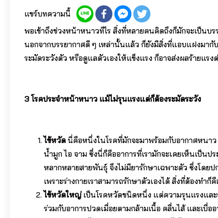
แชร์บทความนี้
พอเข้าถึงช่วงหน้าหนาวทีไร สิ่งที่หลายคนคิดถึงก็มักจะเป็น
นอกจากบรรยากาศดี ๆ เหล่านั้นแล้ว ก็ยังมีสิ่งที่แอบแฝงมากับ
ระมัดระวังตัว หรือดูแลตัวเองให้แข็งแรง ก็อาจส่งผลร้ายแรงต
3 โรคประจำหน้าหนาว แม้ไม่รุนแรงแต่ก็ต้องระมัดระวัง
ไข้หวัด
นี่คือหนึ่งในโรคที่มักจะมาพร้อมกับอากาศหนาว ๆ ซ
น้ำมูก ไอ จาม ซึ่งนี่ก็คืออาการที่เรามักจะเคยเห็นเป็นป
หลากหลายสายพันธุ์ จึงไม่มียารักษาเฉพาะตัว ซึ่งโดยปก
เพราะร่างกายเราสามารถรักษาตัวเองได้ สิ่งที่ต้องทำก็
ไข้หวัดใหญ่
เป็นโรคหวัดชนิดหนึ่ง แต่ความรุนแรงและก
ร่วมกับอาการปวดเมื่อยตามกล้ามเนื้อ คลื่นไส้ และเบื